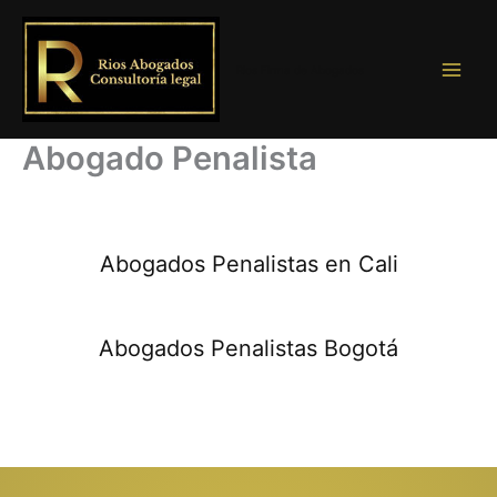
Ir
al
contenido
Rios Firma de Abogados
Abogado Penalista
Abogados Penalistas en Cali
Abogados Penalistas Bogotá